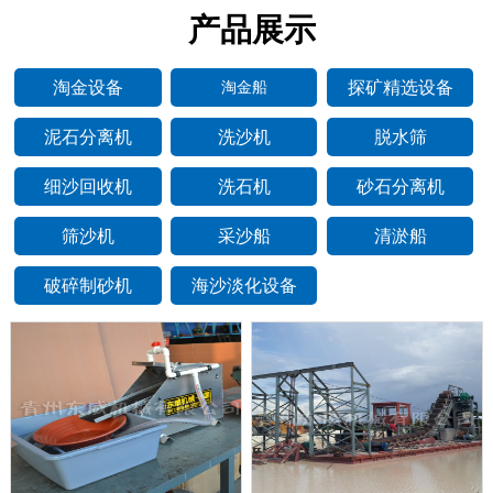
产品展示
淘金设备
探矿精选设备
淘金船
泥石分离机
洗沙机
脱水筛
细沙回收机
洗石机
砂石分离机
筛沙机
采沙船
清淤船
破碎制砂机
海沙淡化设备