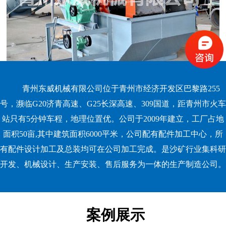
青州东威机械有限公司位于青州市经济开发区巴黎路255
号，濒临G20济青高速、G25长深高速、309国道，距青州市火车
站只有5分钟车程，地理位置优。公司于2009年建立，工厂占地
面积50亩,其中建筑面积6000平米，公司配有配件加工中心，所
有配件设计加工及总装均可在公司加工完成。是沙矿行业集科研
开发、机械设计、生产安装、售后服务为一体的生产制造公司。
案例展示