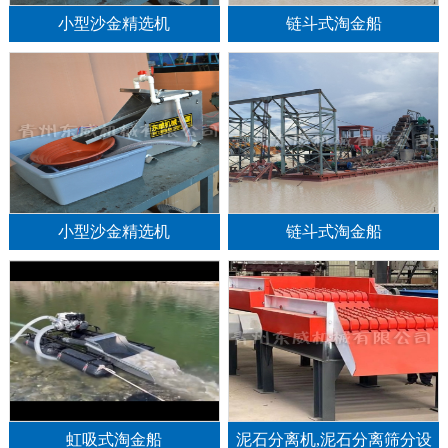
小型沙金精选机
链斗式淘金船
小型沙金精选机
链斗式淘金船
1
2
3
虹吸式淘金船
泥石分离机,泥石分离筛分设