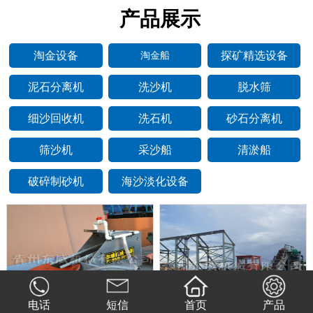
产品展示
淘金设备
探矿精选设备
淘金船
泥石分离机
洗沙机
脱水筛
细沙回收机
洗石机
砂石分离机
筛沙机
采沙船
清淤船
破碎制砂机
海沙淡化设备
电话
短信
首页
产品