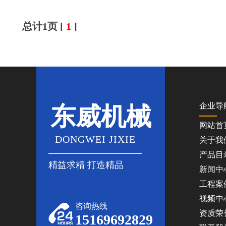
总计1页 [
1
]
企业导
东威机械
网站首
DONGWEI JIXIE
关于我
产品目
精益求精 打造精品
新闻中
工程案
视频中
咨询热线
资质荣
15169692829