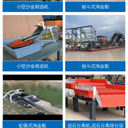
小型沙金精选机
链斗式淘金船
小型沙金精选机
链斗式淘金船
1
2
3
虹吸式淘金船
泥石分离机,泥石分离筛分设