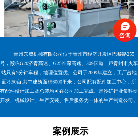
青州东威机械有限公司位于青州市经济开发区巴黎路255
号，濒临G20济青高速、G25长深高速、309国道，距青州市火车
站只有5分钟车程，地理位置优。公司于2009年建立，工厂占地
面积50亩,其中建筑面积6000平米，公司配有配件加工中心，所
有配件设计加工及总装均可在公司加工完成。是沙矿行业集科研
开发、机械设计、生产安装、售后服务为一体的生产制造公司。
案例展示