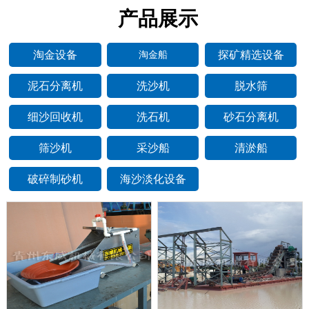
产品展示
淘金设备
探矿精选设备
淘金船
泥石分离机
洗沙机
脱水筛
细沙回收机
洗石机
砂石分离机
筛沙机
采沙船
清淤船
破碎制砂机
海沙淡化设备