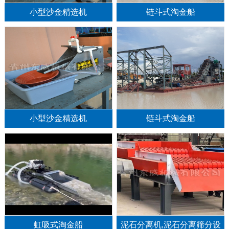
小型沙金精选机
链斗式淘金船
小型沙金精选机
链斗式淘金船
1
2
3
虹吸式淘金船
泥石分离机,泥石分离筛分设