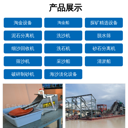
产品展示
淘金设备
探矿精选设备
淘金船
泥石分离机
洗沙机
脱水筛
细沙回收机
洗石机
砂石分离机
筛沙机
采沙船
清淤船
破碎制砂机
海沙淡化设备