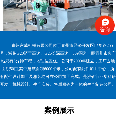
青州东威机械有限公司位于青州市经济开发区巴黎路255
号，濒临G20济青高速、G25长深高速、309国道，距青州市火车
站只有5分钟车程，地理位置优。公司于2009年建立，工厂占地
面积50亩,其中建筑面积6000平米，公司配有配件加工中心，所
有配件设计加工及总装均可在公司加工完成。是沙矿行业集科研
开发、机械设计、生产安装、售后服务为一体的生产制造公司。
案例展示