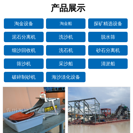
产品展示
淘金设备
探矿精选设备
淘金船
泥石分离机
洗沙机
脱水筛
细沙回收机
洗石机
砂石分离机
筛沙机
采沙船
清淤船
破碎制砂机
海沙淡化设备