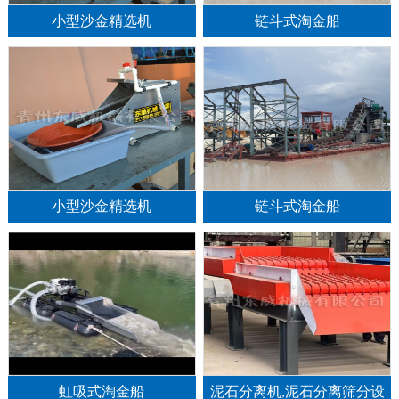
小型沙金精选机
链斗式淘金船
小型沙金精选机
链斗式淘金船
1
2
3
虹吸式淘金船
泥石分离机,泥石分离筛分设