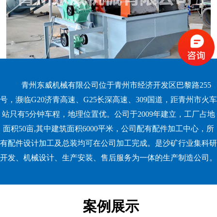
青州东威机械有限公司位于青州市经济开发区巴黎路255
号，濒临G20济青高速、G25长深高速、309国道，距青州市火车
站只有5分钟车程，地理位置优。公司于2009年建立，工厂占地
面积50亩,其中建筑面积6000平米，公司配有配件加工中心，所
有配件设计加工及总装均可在公司加工完成。是沙矿行业集科研
开发、机械设计、生产安装、售后服务为一体的生产制造公司。
案例展示