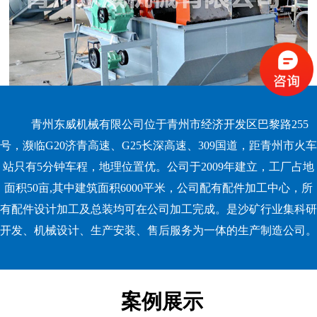
青州东威机械有限公司位于青州市经济开发区巴黎路255
号，濒临G20济青高速、G25长深高速、309国道，距青州市火车
站只有5分钟车程，地理位置优。公司于2009年建立，工厂占地
面积50亩,其中建筑面积6000平米，公司配有配件加工中心，所
有配件设计加工及总装均可在公司加工完成。是沙矿行业集科研
开发、机械设计、生产安装、售后服务为一体的生产制造公司。
案例展示