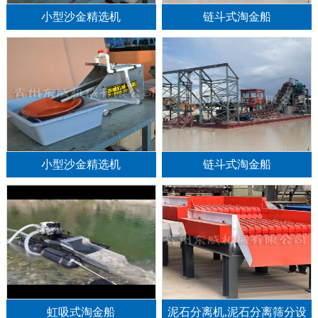
小型沙金精选机
链斗式淘金船
小型沙金精选机
链斗式淘金船
1
2
3
虹吸式淘金船
泥石分离机,泥石分离筛分设