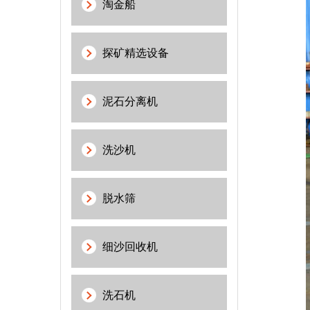
淘金船
探矿精选设备
泥石分离机
洗沙机
脱水筛
细沙回收机
洗石机