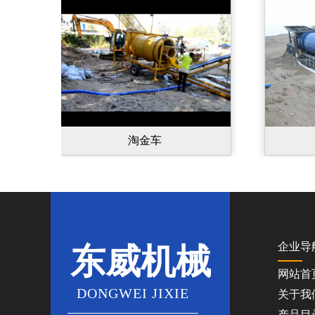
淘金车
企业导
东威机械
网站首
DONGWEI JIXIE
关于我
产品目