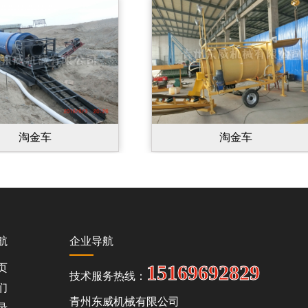
淘金车
淘金车
航
企业导航
15169692829
页
技术服务热线：
们
青州东威机械有限公司
录