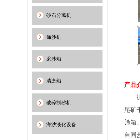
砂石分离机
筛沙机
采沙船
清淤船
产品
振动
破碎制砂机
尾矿
筛箱
海沙淡化设备
自同