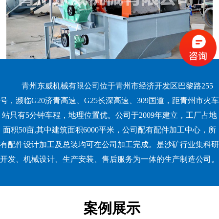
青州东威机械有限公司位于青州市经济开发区巴黎路255
号，濒临G20济青高速、G25长深高速、309国道，距青州市火车
站只有5分钟车程，地理位置优。公司于2009年建立，工厂占地
面积50亩,其中建筑面积6000平米，公司配有配件加工中心，所
有配件设计加工及总装均可在公司加工完成。是沙矿行业集科研
开发、机械设计、生产安装、售后服务为一体的生产制造公司。
案例展示