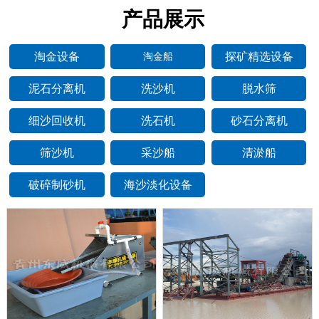
产品展示
淘金设备
探矿精选设备
淘金船
泥石分离机
洗沙机
脱水筛
细沙回收机
洗石机
砂石分离机
筛沙机
采沙船
清淤船
破碎制砂机
海沙淡化设备