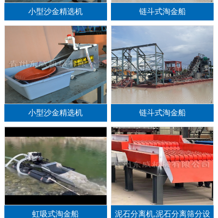
小型沙金精选机
链斗式淘金船
小型沙金精选机
链斗式淘金船
1
2
3
虹吸式淘金船
泥石分离机,泥石分离筛分设