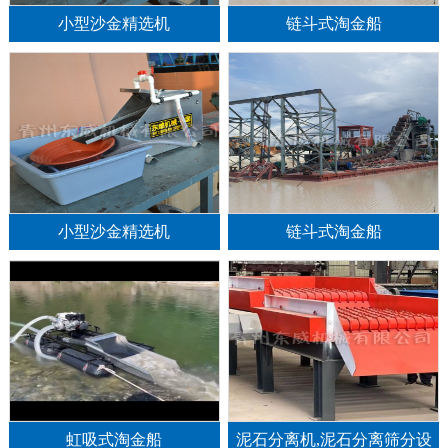
小型沙金精选机
链斗式淘金船
小型沙金精选机
链斗式淘金船
1
2
3
虹吸式淘金船
泥石分离机,泥石分离筛分设