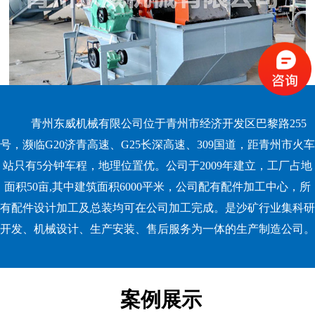
青州东威机械有限公司位于青州市经济开发区巴黎路255
号，濒临G20济青高速、G25长深高速、309国道，距青州市火车
站只有5分钟车程，地理位置优。公司于2009年建立，工厂占地
面积50亩,其中建筑面积6000平米，公司配有配件加工中心，所
有配件设计加工及总装均可在公司加工完成。是沙矿行业集科研
开发、机械设计、生产安装、售后服务为一体的生产制造公司。
案例展示