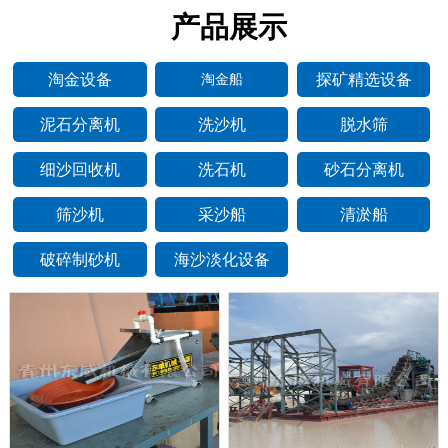
产品展示
淘金设备
探矿精选设备
淘金船
泥石分离机
洗沙机
脱水筛
细沙回收机
洗石机
砂石分离机
筛沙机
采沙船
清淤船
破碎制砂机
海沙淡化设备