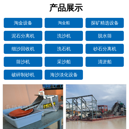
产品展示
淘金设备
探矿精选设备
淘金船
泥石分离机
洗沙机
脱水筛
细沙回收机
洗石机
砂石分离机
筛沙机
采沙船
清淤船
破碎制砂机
海沙淡化设备