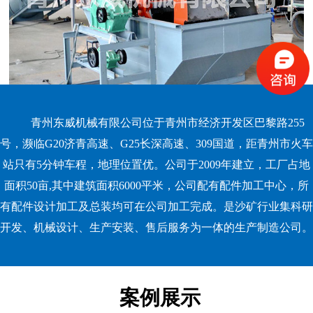
青州东威机械有限公司位于青州市经济开发区巴黎路255
号，濒临G20济青高速、G25长深高速、309国道，距青州市火车
站只有5分钟车程，地理位置优。公司于2009年建立，工厂占地
面积50亩,其中建筑面积6000平米，公司配有配件加工中心，所
有配件设计加工及总装均可在公司加工完成。是沙矿行业集科研
开发、机械设计、生产安装、售后服务为一体的生产制造公司。
案例展示