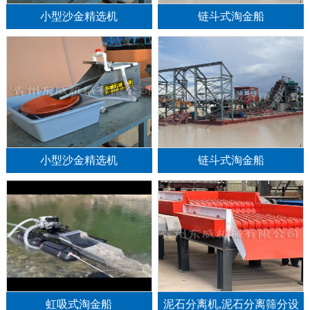
小型沙金精选机
链斗式淘金船
小型沙金精选机
链斗式淘金船
1
2
3
虹吸式淘金船
泥石分离机,泥石分离筛分设