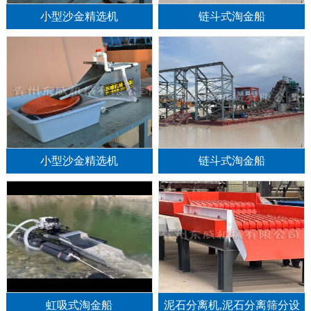
小型沙金精选机
链斗式淘金船
小型沙金精选机
链斗式淘金船
1
2
3
虹吸式淘金船
泥石分离机,泥石分离筛分设