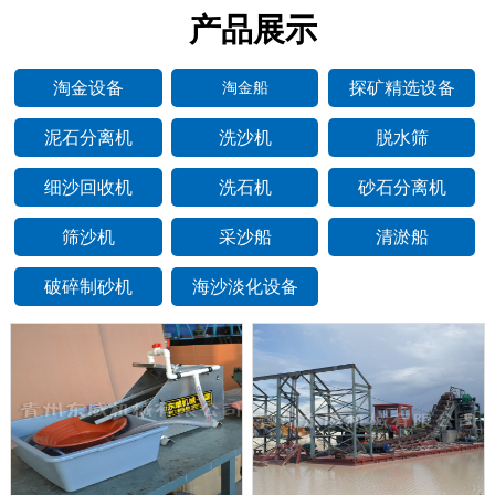
产品展示
淘金设备
探矿精选设备
淘金船
泥石分离机
洗沙机
脱水筛
细沙回收机
洗石机
砂石分离机
筛沙机
采沙船
清淤船
破碎制砂机
海沙淡化设备