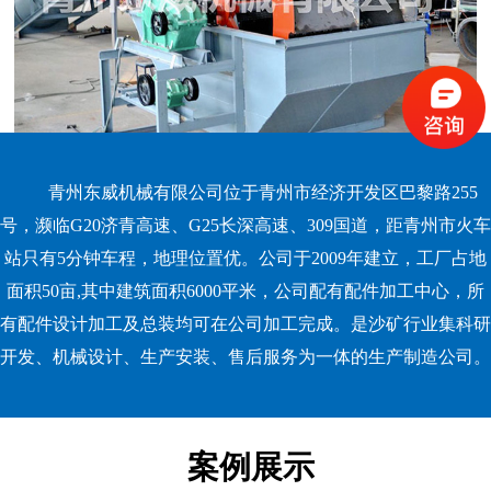
青州东威机械有限公司位于青州市经济开发区巴黎路255
号，濒临G20济青高速、G25长深高速、309国道，距青州市火车
站只有5分钟车程，地理位置优。公司于2009年建立，工厂占地
面积50亩,其中建筑面积6000平米，公司配有配件加工中心，所
有配件设计加工及总装均可在公司加工完成。是沙矿行业集科研
开发、机械设计、生产安装、售后服务为一体的生产制造公司。
案例展示