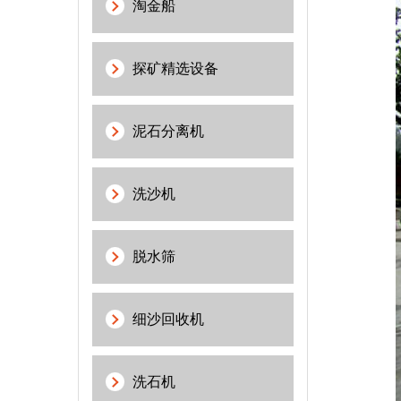
淘金船
探矿精选设备
泥石分离机
洗沙机
脱水筛
细沙回收机
洗石机