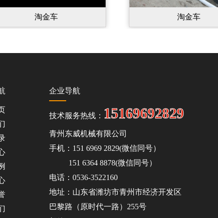
淘金车
淘金车
航
企业导航
15169692829
页
技术服务热线：
们
青州东威机械有限公司
录
手机：151 6969 2829(微信同号）
心
151 6364 8878(微信同号）
例
电话：0536-3522160
心
地址：山东省潍坊市青州市经济开发区
誉
巴黎路（原时代一路）255号
们