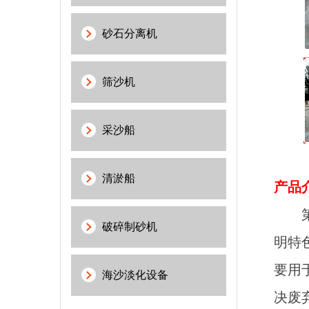
砂石分离机
筛沙机
采沙船
清淤船
产品
第三
破碎制砂机
明特
要用
海沙淡化设备
决废