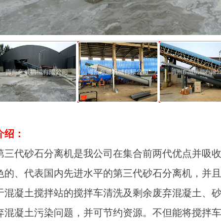
介绍：
代砂石分离机是我公司在集合前两代优点并吸收
色的、代表国内先进水平的第三代砂石分离机，并
于混凝土搅拌站的搅拌车清洗及剩余废弃混凝土、
弃混凝土污染问题，并可节约资源。不但能将搅拌